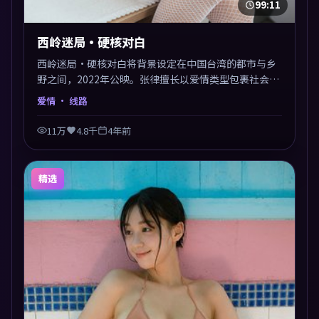
99:11
西岭迷局·硬核对白
西岭迷局·硬核对白将背景设定在中国台湾的都市与乡
野之间，2022年公映。张律擅长以爱情类型包裹社会议
题，节奏张弛有度，留白处耐人寻味。剪辑利落，悬念
爱情
· 线路
钩子分布均匀，适合一口气看完。
11万
4.8千
4年前
精选