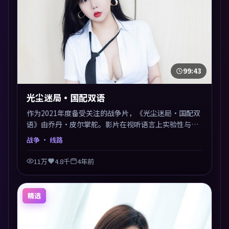
99:43
光尘迷局·国配双语
作为2021年度备受关注的战争片，《光尘迷局·国配双
语》由乔丹·皮尔掌舵。影片在视听语言上实验性与可
看性兼顾，人物关系错综复杂，后劲十足。美术与服化
战争
· 线路
还原年代质感，细节经得起暂停回看。
11万
4.8千
4年前
精选