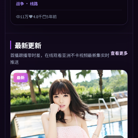
在道德与生存之间反复摇摆，叙事层层推进，情绪克制
战争
· 线路
而有力。主演阵容以生活化表演见长，对手戏火花四
溅。
11万
4.8千
5年前
最新更新
查看更多
首播跟播零时差，在线观看亚洲不卡视频最新集实时
推送
最新