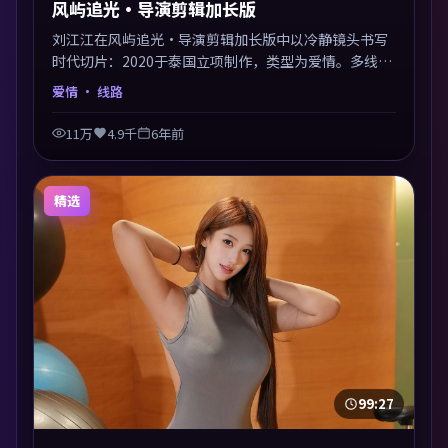
风屿追光·导演剪辑加长版
刘江江在风屿追光·导演剪辑加长版中以冷静镜头书写
时代切片：2020于泰国立项制作，类型为爱情。多线叙
事交汇于终局，真相与救赎并行，适合喜欢细读表演的
爱情
· 线路
影迷。摄影与配乐高度统一，城市夜景与内心戏互为镜
像。
11万
4.9千
6年前
精选
99:27