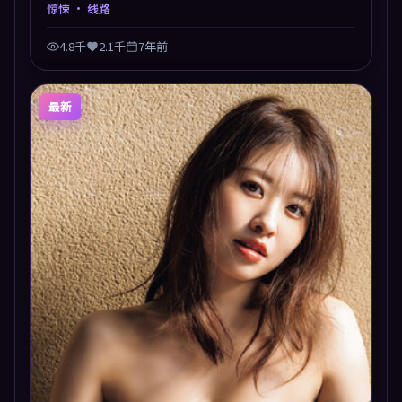
凑，值得推荐观看。
惊悚
· 线路
4.8千
2.1千
7年前
最新