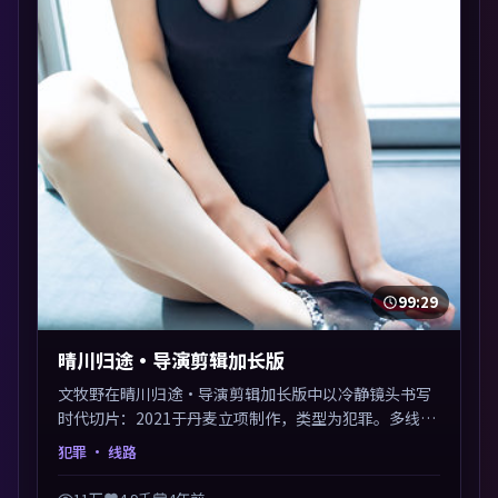
99:29
晴川归途·导演剪辑加长版
文牧野在晴川归途·导演剪辑加长版中以冷静镜头书写
时代切片：2021于丹麦立项制作，类型为犯罪。多线叙
事交汇于终局，真相与救赎并行，适合喜欢细读表演的
犯罪
· 线路
影迷。摄影与配乐高度统一，城市夜景与内心戏互为镜
像。