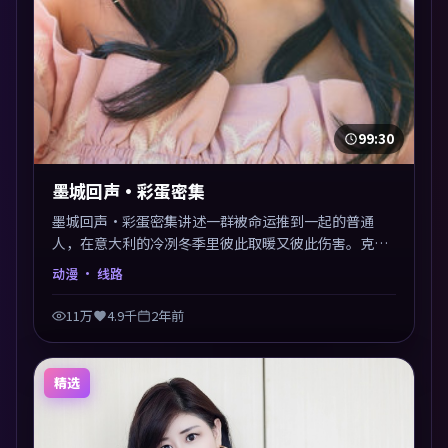
99:30
墨城回声·彩蛋密集
墨城回声·彩蛋密集讲述一群被命运推到一起的普通
人，在意大利的冷冽冬季里彼此取暖又彼此伤害。克里
斯托弗·诺兰以动漫类型外壳探讨信任与背叛，映后讨
动漫
· 线路
论度颇高。片尾留白开放解读，关于“选择”的主题余
音绕梁。
11万
4.9千
2年前
精选