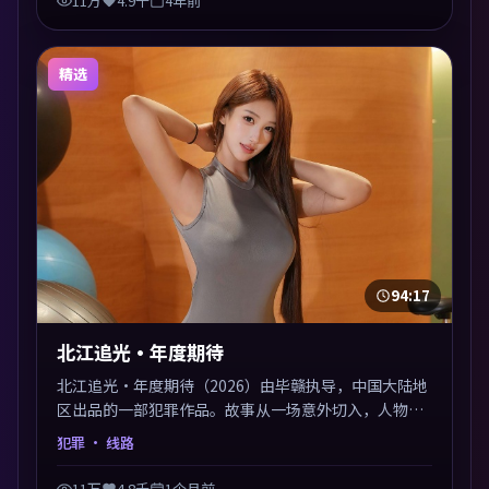
11万
4.9千
4年前
精选
94:17
北江追光·年度期待
北江追光·年度期待（2026）由毕赣执导，中国大陆地
区出品的一部犯罪作品。故事从一场意外切入，人物在
道德与生存之间反复摇摆，叙事层层推进，情绪克制而
犯罪
· 线路
有力。主演阵容以生活化表演见长，对手戏火花四溅。
11万
4.8千
1个月前